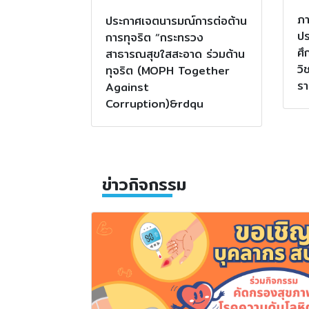
ภา
ประกาศเจตนารมณ์การต่อต้าน
ปร
การทุจริต “กระทรวง
ศึ
สาธารณสุขใสสะอาด ร่วมต้าน
วิ
ทุจริต (MOPH Together
รา
Against
Corruption)&rdqu
ข่าวกิจกรรม