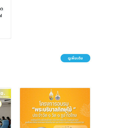
าด
l
ดูเพิ่มเติม